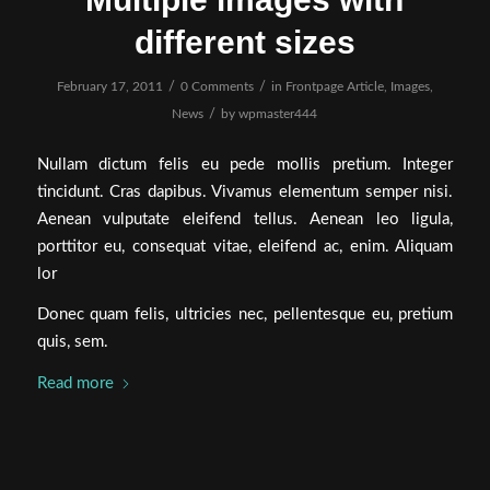
different sizes
/
/
February 17, 2011
0 Comments
in
Frontpage Article
,
Images
,
/
News
by
wpmaster444
Nullam dictum felis eu pede mollis pretium. Integer
tincidunt. Cras dapibus. Vivamus elementum semper nisi.
Aenean vulputate eleifend tellus. Aenean leo ligula,
porttitor eu, consequat vitae, eleifend ac, enim. Aliquam
lor
Donec quam felis, ultricies nec, pellentesque eu, pretium
quis, sem.
Read more